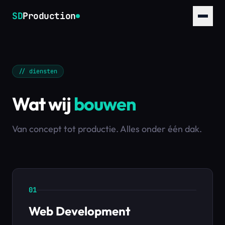
SD
Production
// diensten
Wat wij
bouwen
Van concept tot productie. Alles onder één dak.
01
Web Development